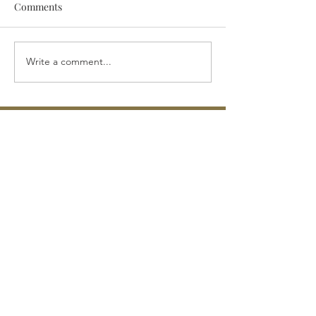
Comments
Write a comment...
2025年12月12日（金）～17
2025年3月15
日（水）文化芸術音楽み
太子最澄の伝言
ろくまつり
This shop is in a great location near
Kofukuji Temple and Sarusawa Pond.