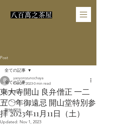
​八百萬之茶屋
Post
全ての記事
yaoyorozunochaya
全ての記事
Oct 29, 2023
0 min read
東大寺開山 良弁僧正 一二
おすすめ
五〇年御遠忌 開山堂特別参
イベント
聖地探訪
拝 2023年11月11日（土）
Updated:
Nov 1, 2023