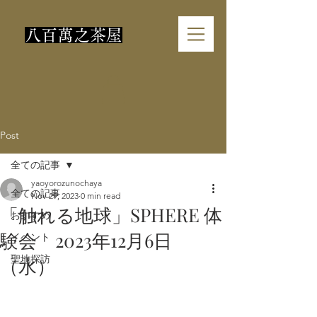
​八百萬之茶屋
Post
全ての記事
yaoyorozunochaya
全ての記事
Nov 29, 2023
0 min read
「触れる地球」SPHERE 体
おすすめ
験会 2023年12月6日
イベント
聖地探訪
（水）