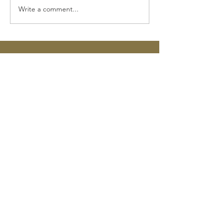
Write a comment...
2025年12月12日（金）～17
2025年3月15
日（水）文化芸術音楽み
太子最澄の伝言
ろくまつり
This shop is in a great location near
Kofukuji Temple and Sarusawa Pond.