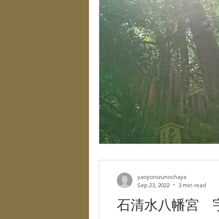
yaoyorozunochaya
Sep 23, 2022
3 min read
石清水八幡宮 