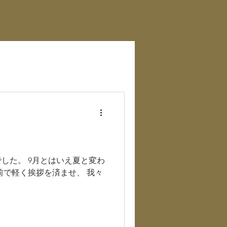
Log In
ITEM
EM LOVE
KISSonix
More...
した。 9月とはいえ夏と変わ
前で軽く挨拶を済ませ、 我々