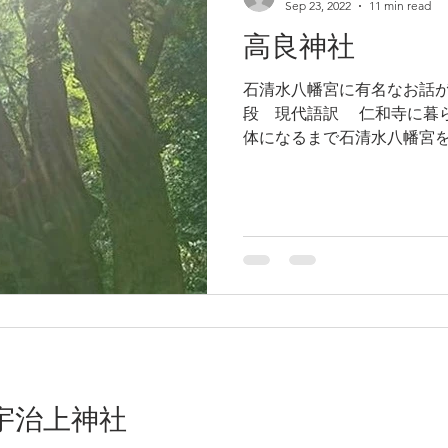
Sep 23, 2022
11 min read
高良神社
石清水八幡宮に有名なお話があります
段 現代語訳 仁和寺に暮らしていたある坊さんは、老
体になるまで石清水八幡宮
で、気が引けていた。ある
て参拝することにした。八
楽寺と高良神社だけ拝...
宇治上神社