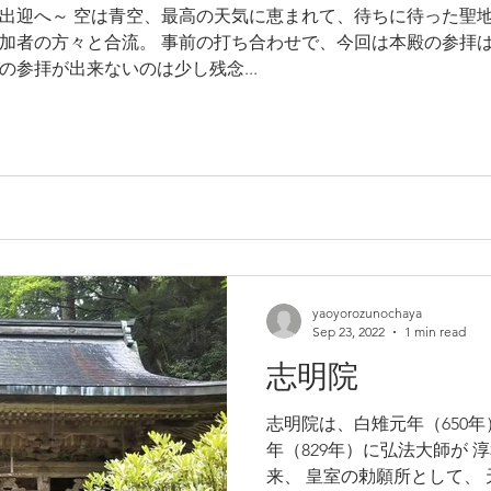
出迎へ～ 空は青空、最高の天気に恵まれて、待ちに待った聖地
加者の方々と合流。 事前の打ち合わせで、今回は本殿の参拝は
参拝が出来ないのは少し残念...
yaoyorozunochaya
Sep 23, 2022
1 min read
志明院
志明院は、白雉元年（650年
年（829年）に弘法大師が
来、 皇室の勅願所として、