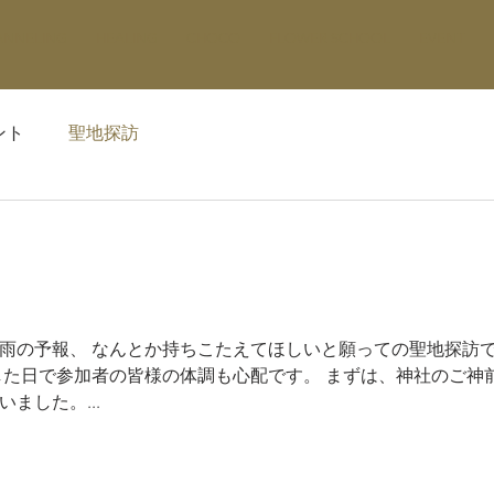
ANNELING
HEALING
CHOCO
FLOWER SCHOOL
EVENT
ント
聖地探訪
雨の予報、 なんとか持ちこたえてほしいと願っての聖地探訪で
した日で参加者の皆様の体調も心配です。 まずは、神社のご神
ました。...