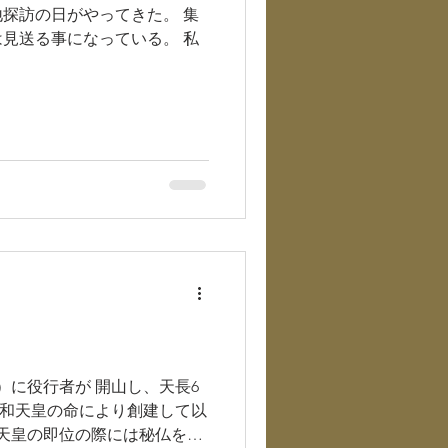
探訪の日がやってきた。 集
見送る事になっている。 私
）に役行者が 開山し、天長6
 淳和天皇の命により創建して以
 天皇の即位の際には秘仏を公