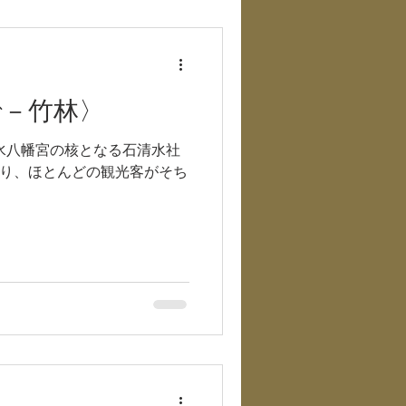
で－竹林〉
水八幡宮の核となる石清水社
り、ほとんどの観光客がそち