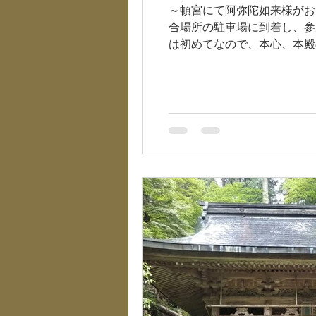
～頓宮にて阿弥陀如来様がお
合場所の駐車場に到着し、参
は初めてなので、本心、本殿の