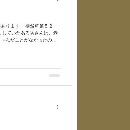
。 徒然草第５２
を拝んだことがなかったの
日、思い立って、一人で歩い
幡宮の付属である山麓の、極