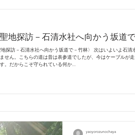
 〈聖地探訪－石清水社へ向かう坂道
聖地探訪－石清水社へ向かう坂道で－竹林〉 次はいよいよ石清
ません。こちらの道は昔は表参道でしたが、今はケーブルが走
。だからこそ守られている何か...
yaoyorozunochaya