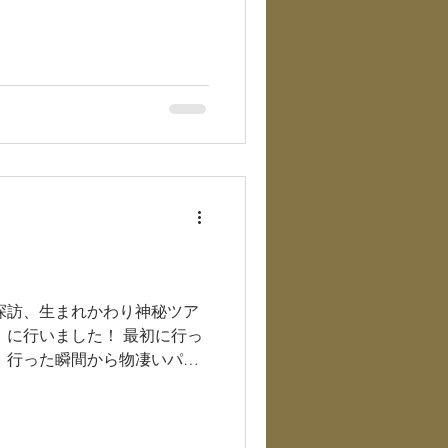
うなど、 たいへん重要な役割
探訪、生まれかわり神秘ツア
日）に行いました！ 最初に行っ
 行った瞬間から物凄いパワ
ただた方の中には、 「鳥肌が
する」のを...