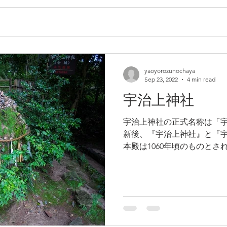
yaoyorozunochaya
Sep 23, 2022
4 min read
宇治上神社
宇治上神社の正式名称は「宇治
新後、『宇治上神社』と『
本殿は1060年頃のものと
です。 宇治上神社の世界遺産について 世界一小さな世界
遺産と言われる場合もありますが