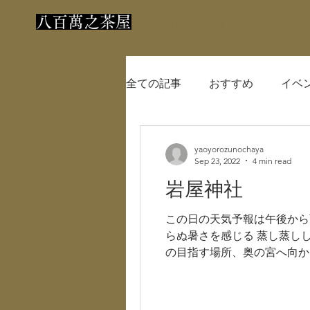
​八百萬之茶屋
HOME
English
MENU
CH
全ての記事
おすすめ
イベ
yaoyorozunochaya
Sep 23, 2022
4 min read
岩屋神社
この日の天気予報は午後から
らぬ暑さを感じる 蒸し蒸し
の目指す場所、奥の宮へ向かい